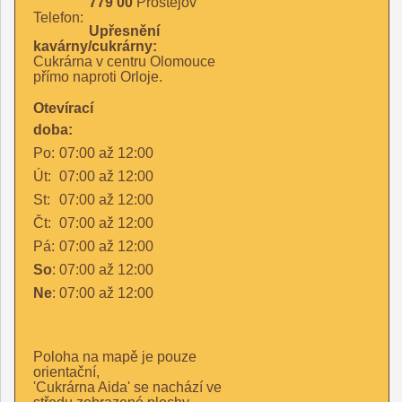
779 00
Prostějov
Telefon:
Upřesnění
kavárny/cukrárny:
Cukrárna v centru Olomouce
přímo naproti Orloje.
Otevírací
doba:
Po:
07:00
až
12:00
Út:
07:00
až
12:00
St:
07:00
až
12:00
Čt:
07:00
až
12:00
Pá:
07:00
až
12:00
So
:
07:00
až
12:00
Ne
:
07:00
až
12:00
Poloha na mapě je pouze
orientační,
'Cukrárna Aida' se nachází ve