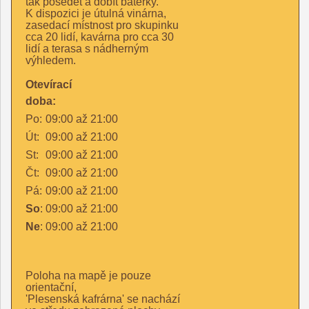
tak posedět a dobít baterky.
K dispozici je útulná vinárna,
zasedací místnost pro skupinku
cca 20 lidí, kavárna pro cca 30
lidí a terasa s nádherným
výhledem.
Otevírací
doba:
Po:
09:00
až
21:00
Út:
09:00
až
21:00
St:
09:00
až
21:00
Čt:
09:00
až
21:00
Pá:
09:00
až
21:00
So
:
09:00
až
21:00
Ne
:
09:00
až
21:00
Poloha na mapě je pouze
orientační,
'Plesenská kafrárna' se nachází