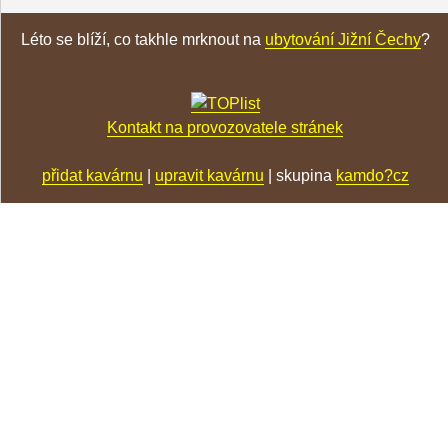
Léto se blíží, co takhle mrknout na
ubytování Jižní Čechy
?
Kontakt na provozovatele stránek
přidat kavárnu
|
upravit kavárnu
| skupina
kamdo?cz