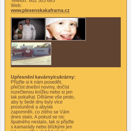
Telefon:
602 505 685
Web:
www.plesenskakafrarna.cz
Upřesnění kavárny/cukrárny:
Přijďte si k nám posedět,
přečíst dnešní noviny, dočíst
rozečtenou knížku nebo si jen
tak pokafrat. Děláme vše proto,
aby ty šedé dny byly více
prosluněné a abyste
zapomněli, co zlého se Vám
dnes stalo. A pokud se nic
špatného nestalo, tak si přijďte
s kamarády nebo blízkými jen