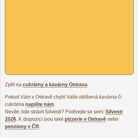
Zpět na
cukrárny a kavárny Ostrava
.
Pokud Vám v Ostravě chybí Vaše oblíbená kavárna či
cukrárna
napište nám
.
Nevíte, kde strávit Silvestr? Podívejte se sem:
Silvestr
2026
. K dispozici jsou také
pizzerie v Ostravě
nebo
penziony v ČR
.