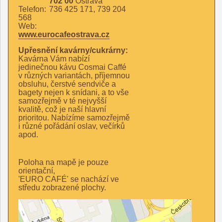
702 00
Ostrava
Telefon:
736 425 171, 739 204
568
Web:
www.eurocafeostrava.cz
Upřesnění kavárny/cukrárny:
Kavárna Vám nabízí
jedinečnou kávu Cosmai Caffé
v různých variantách, příjemnou
obsluhu, čerstvé sendviče a
bagety nejen k snídani, a to vše
samozřejmě v té nejvyšší
kvalitě, což je naší hlavní
prioritou. Nabízíme samozřejmě
i různé pořádání oslav, večírků
apod.
Poloha na mapě je pouze
orientační,
'EURO CAFÉ' se nachází ve
středu zobrazené plochy.