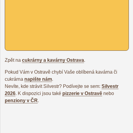
Zpět na
cukrárny a kavárny Ostrava
.
Pokud Vám v Ostravě chybí Vaše oblíbená kavárna či
cukrárna
napište nám
.
Nevíte, kde strávit Silvestr? Podívejte se sem:
Silvestr
2026
. K dispozici jsou také
pizzerie v Ostravě
nebo
penziony v ČR
.