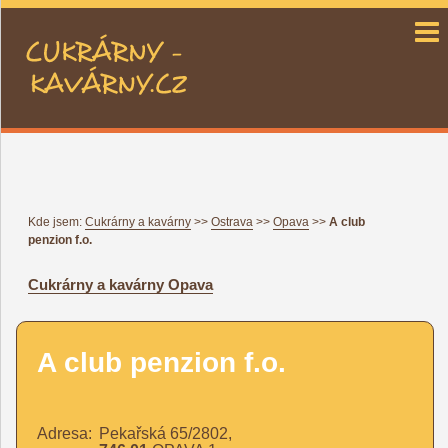
cukrárny a kavárny CZ
Kde jsem:
Cukrárny a kavárny
>>
Ostrava
>>
Opava
>>
A club
penzion f.o.
Cukrárny a kavárny
Opava
A club penzion f.o.
Adresa:
Pekařská 65/2802,