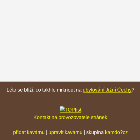
Léto se blíží, co takhle mrknout na
ubytování Jižní Čechy
?
Kontakt na provozovatele stránek
přidat kavárnu
|
upravit kavárnu
| skupina
kamdo?cz