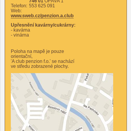
746 01
OPAVA 1
Telefon:
553 625 091
Web:
www.sweb.cz/penzion.a.club
Upřesnění kavárny/cukrárny:
- kavárna
- vinárna
Poloha na mapě je pouze
orientační,
'A club penzion f.o.' se nachází
ve středu zobrazené plochy.