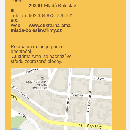
1066,
293 01
Mladá Boleslav
III
Telefon:
602 384 873, 326 325
805
Web:
www.cukrarna-ama-
mlada-boleslav.firmy.cz
Poloha na mapě je pouze
orientační,
'Cukrárna Ama' se nachází ve
středu zobrazené plochy.