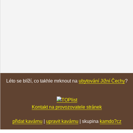
Léto se blíží, co takhle mrknout na
ubytování Jižní Čechy
?
Kontakt na provozovatele stránek
přidat kavárnu
|
upravit kavárnu
| skupina
kamdo?cz