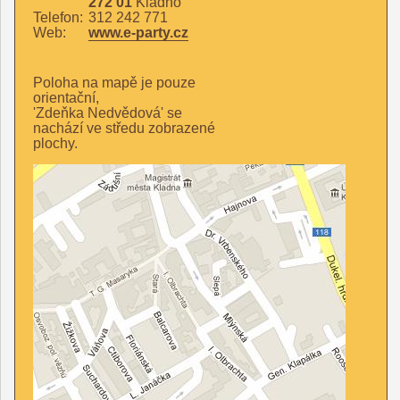
272 01
Kladno
Telefon:
312 242 771
Web:
www.e-party.cz
Poloha na mapě je pouze
orientační,
'Zdeňka Nedvědová' se
nachází ve středu zobrazené
plochy.