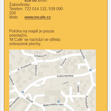
616 00
Brno-
Žabovřesky
Telefon:
722 014 132, 539 090
200
Web:
www.mcafe.cz
Poloha na mapě je pouze
orientační,
'M Café' se nachází ve středu
zobrazené plochy.