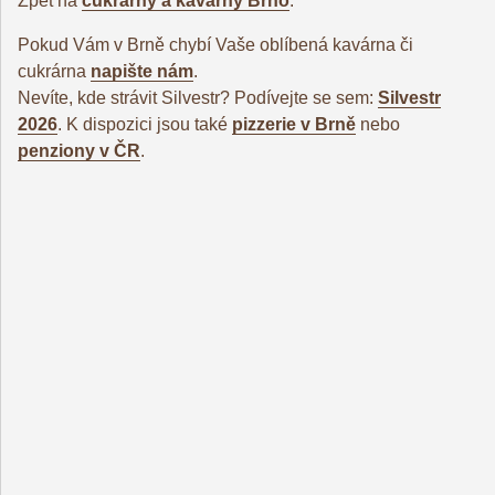
Zpět na
cukrárny a kavárny Brno
.
Pokud Vám v Brně chybí Vaše oblíbená kavárna či
cukrárna
napište nám
.
Nevíte, kde strávit Silvestr? Podívejte se sem:
Silvestr
2026
. K dispozici jsou také
pizzerie v Brně
nebo
penziony v ČR
.